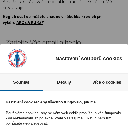
A KURZŮ a správu Vašich kontaktních údajů, ale k ničemu Vás
nezavazuje.
Registrovat se můžete snadno v několika krocích při
výběru
AKCE A KURZY
.
Zadejte Váš email a heslo
Nastavení souborů cookies
Souhlas
Detaily
Více o cookies
Nastavení cookies: Aby všechno fungovalo, jak má.
Používáme cookies, aby se vám web dobře prohlížel a vše fungovalo
- od vyhledávání až po akce, které vás zajímají. Navíc nám tím
pomůžete web zlepšovat.