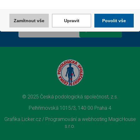
CHCETE DOSTÁVAT INFO O NOVINKÁCH A AKCÍCH?
Souhlasím se
zpracováním osobních údajů
Zamítnout vše
Upravit
Povolit vše
© 2025 Česká podologická společnost, z.s.
Pelhřimovská 1015/3, 140 00 Praha 4
Grafika Licker.cz /
Programování a webhosting MagicHouse
s.r.o.