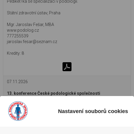
Pedikér/ka se specializací v podologii.
Státní zdravotní ústav, Praha
Mgr. Jaroslav Fešar, MBA
www.podolog.cz
777255539
jaroslav.fesar@seznam.cz
8
07.11.2026
13. konference České podologické společnosti
Čekají vás poutavé odborné přednášky, informace o dění v naší
profesi, prodejní prezentace firemních partnerů a samozřejmě
příjemná atmosféra našich tradičních setkání. Pouze pro členy.
Nastavení souborů cookies
Hotel Olympik Congress, Praha 8
Registrace