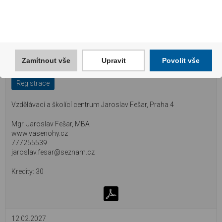
15.01.2027
Zarůstající nehty a rovnátka Ross Fraser - ortonyxie,
Zamítnout vše
Upravit
Povolit vše
Goldstadt, Podofix, combiPED, B/S spange
Registrace
Vzdělávací a školící centrum Jaroslav Fešar, Praha 4
Mgr. Jaroslav Fešar, MBA
www.vasenohy.cz
777255539
jaroslav.fesar@seznam.cz
30
12.02.2027