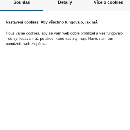
Souhlas
Detaily
Více o cookies
Hotel Olympik Congress, Praha 8
Soňa Fešarová
podologie@seznam.cz
Nastavení cookies: Aby všechno fungovalo, jak má.
10
Používáme cookies, aby se vám web dobře prohlížel a vše fungovalo
- od vyhledávání až po akce, které vás zajímají. Navíc nám tím
pomůžete web zlepšovat.
30.11.2026
Zhotovování nehtových náhrad - Nagelprothetik - náhrady a
opravy nehtů
Vzdělávací a školící centrum Jaroslav Fešar, Praha 4
Mgr. Jaroslav Fešar, MBA
www.vasenohy.cz
777255539
jaroslav.fesar@seznam.cz
10