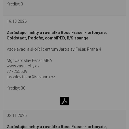
0
19.10.2026
Zarůstající nehty a rovnátka Ross Fraser - ortonyxie,
Goldstadt, Podofix, combiPED, B/S spange
Vzdělávací a školící centrum Jaroslav Fešar, Praha 4
Mgr. Jaroslav Fešar, MBA
www.vasenohy.cz
777255539
jaroslav.fesar@seznam.cz
30
02.11.2026
Zarůstající nehty a rovnátka Ross Fraser - ortonyxie,