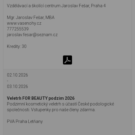
Vzdělávací a školící centrum Jaroslav Fešar, Praha 4
Mgr. Jaroslav Fešar, MBA
www.vasenohy.cz
777255539
jaroslav.fesar@seznam.cz
30
02.10.2026
-
03.10.2026
Veletrh FOR BEAUTY podzim 2026
Podzimní kosmetický veletrh s účastí České podologické
společnosti. Vstupenky pro naše členy zdarma.
PVA Praha Letňany