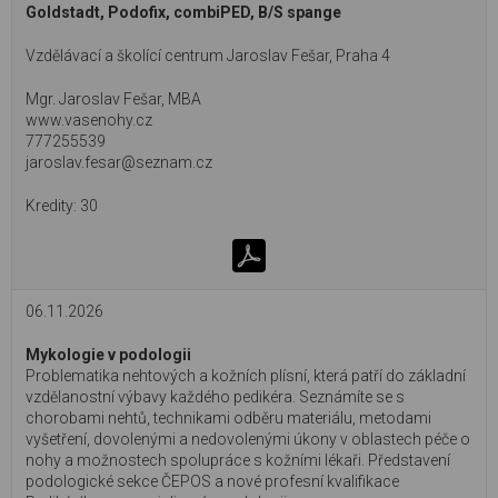
Goldstadt, Podofix, combiPED, B/S spange
Vzdělávací a školící centrum Jaroslav Fešar, Praha 4
Mgr. Jaroslav Fešar, MBA
www.vasenohy.cz
777255539
jaroslav.fesar@seznam.cz
30
06.11.2026
Mykologie v podologii
Problematika nehtových a kožních plísní, která patří do základní
vzdělanostní výbavy každého pedikéra. Seznámíte se s
chorobami nehtů, technikami odběru materiálu, metodami
vyšetření, dovolenými a nedovolenými úkony v oblastech péče o
nohy a možnostech spolupráce s kožními lékaři. Představení
podologické sekce ČEPOS a nové profesní kvalifikace