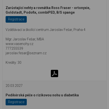
Zarůstající nehty a rovnátka Ross Fraser - ortonyxie,
Goldstadt, Podofix, combiPED, B/S spange
Registrace
Vzdělávací a školící centrum Jaroslav Fešar, Praha 4
Mgr. Jaroslav Fešar, MBA
www.vasenohy.cz
777255539
jaroslav.fesar@seznam.cz
30
20.03.2027
Pedikérská péče o rizikovou nohu u diabetika
Registrace