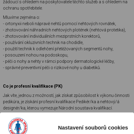
žádoucí s ohledem na poskytovatele těchto služeb a s ohledem na
ochranu spotřebitele.
Mluvíme zejména o:
- ortonyxii neboli nápravě nehtů pomocí nehtových rovnátek,
- zhotovování náhradních nehtových plotének (nehtová protetika),
- zhotovování individuálních meziprstních korektorů,
- používání okluzivních technik na chodidle,
- použití technik k odlehčení přetěžovaných segmentů nohy,
- posouzení nohou na podoskopu,
- péči o nohy a nehty v rámci podpory dermatologické léčby,
- správné preventivní péči o rizikové nohy u diabetiků.
Co je profesní kvalifikace (PK)
Jak víte, jednou z možností, jak získat způsobilost k výkonu činnosti
pedikúra, je získání profesní kvalifikace Pedikér/ka a nehtový/á
designér/ka, kterou vymezuje Národní soustava kvalifikací.
Systém profesních kvalifikací funguje tak, že
nezáleží na tom, kde a
jakým způsobem jste se požadovaným profesním dovednostem
Nastavení souborů cookies
a znalostem naučili
. Nepředepisuje Vám absolvování žádných