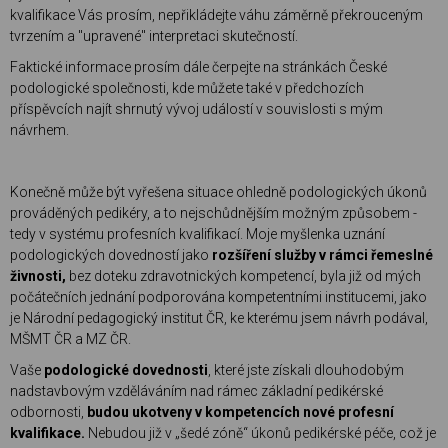
kvalifikace Vás prosím, nepřikládejte váhu záměrně překrouceným
tvrzením a "upravené" interpretaci skutečností.
Faktické informace prosím dále čerpejte na stránkách České
podologické společnosti, kde můžete také v předchozích
příspěvcích najít shrnutý vývoj událostí v souvislosti s mým
návrhem.
Konečně může být vyřešena situace ohledně podologických úkonů
prováděných pedikéry, a to nejschůdnějším možným způsobem -
tedy v systému profesních kvalifikací. Moje myšlenka uznání
podologických dovedností jako
rozšíření služby v rámci řemeslné
živnosti,
bez doteku zdravotnických kompetencí, byla již od mých
počátečních jednání podporována kompetentními institucemi, jako
je Národní pedagogický institut ČR, ke kterému jsem návrh podával,
MŠMT ČR a MZ ČR.
Vaše
podologické dovednosti
, které jste získali dlouhodobým
nadstavbovým vzděláváním nad rámec základní pedikérské
odbornosti,
budou ukotveny v kompetencích nové profesní
kvalifikace.
Nebudou již v „šedé zóně“ úkonů pedikérské péče, což je