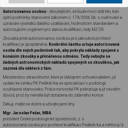
MŠMT a MZ.
Autorizovanou osobou
- zkoušejícím, se bude moci stát ten, kdo
splní podmínky stanovené zákonem č. 179/2006 Sb. o ověřování a
uznávání výsledků dalšího vzdělávání, hodnotícím standardem a
autorizujícím orgánem pro danou kvalifikaci, tedy MZ ČR.
Zkouška před autorizovanou osobou pro jakoukoli profesní
kvalifikaci je zpoplatněna.
Konkrétní částku určuje autorizovaná
osoba dle svých podmínek tak, aby pokryla náklady spojené s
konáním zkoušky a přiměřenou odměnu. Tedy nebojte se
žádných astronomických nákladů spojených se zkouškou, jak
zaznívá dle některé z fám.
Ministerstvo zdravotnictví, které je stěžejním schvalovatelem, již
vydalo ke vzniku PK Pedikér/ka se specializací v podologii
souhlasné stanovisko. Práce na tvorbě PK pokračuje a již nevidím
důvod, proč by neměla být dotažena do zdárného konce.
Děkuji, mějte se dobře a užívejte jarní dny.
Mgr. Jaroslav Fešar, MBA
prezident České podologické společnosti, z. s.
autorizovaná osoba pro profesní kvalifikaci Pedikér/ka a nehtový/á